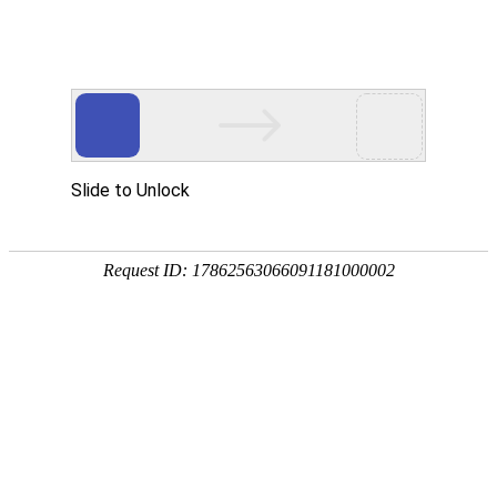
免费加腊味，港口排骨饭新增“灵
魂搭档”
2026-05-14
中山+
“双拼”版的港口排骨饭，你试过了吗？5月1
3日起，不少到访港口洪胜排骨饭的食客惊
喜地发现，熟悉的排骨饭里多了一位“灵魂
搭档”——黄圃腊味。腊味的咸香与排骨的
鲜嫩在煲中交融，令人口舌生津，食指大
动。
据悉，这是由黄圃镇政府、黄圃食品腊味