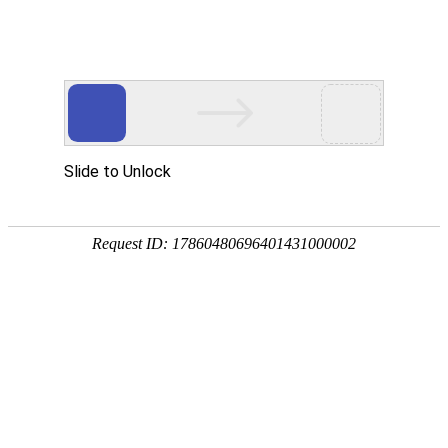
亲子打卡新去处！“日报冰淇淋”开
进熹屿公园
2026-06-01
中山+
6月1日，不少来到中山市东区街道熹屿生
态公园游玩的亲子家庭发现，园内多了一
处集装箱模样的“打卡点”——日报冰淇淋，
这是日报冰淇淋在中山本地开设的第三家
门店。
位于熹屿生态公园斜坡上的日报冰