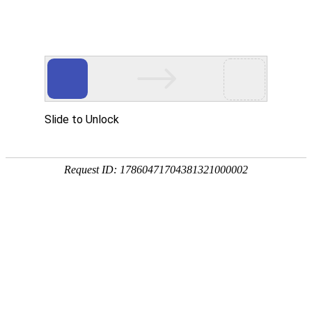
进山不带火 入林不吸烟
2026-03-25
中山市森林防灭火指挥部办公室、中山市
应急管理局