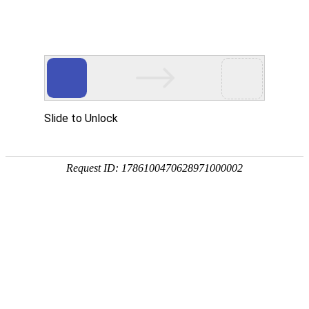
不让牙齿提前“退休”
2026-06-04
中山日报
6月1日，在医院建院三周年之际，中山市
口腔医院举行老年口腔医学中心启用仪
式，进一步完善我市口腔诊疗服务，解决
老年人口腔诊疗“基础病多、风险高、顾虑
重”的现实困境。
中山市口腔医院院长苏葵表示，许多老年
患者长期饱受牙病困扰，寝食难安，甚至
因基础疾病复杂而陷入“想治不敢治、能治