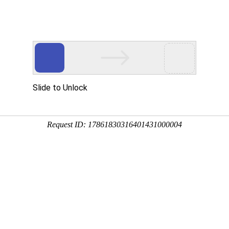
楼市
汽车
美食
旅游
文教
公益
金融
资讯
命接力在中山市骨科医院紧急上演。一名2岁女童不幸遭遇手指
植，用专业医术与暖心守护，为孩子守住指尖希望。
诊，快速评估生命体征，规范处置离断指体：以无菌敷料轻柔包