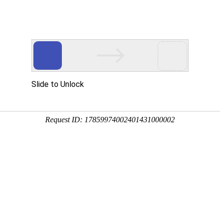
楼市
汽车
美食
旅游
文教
公益
金融
资讯
区中山影视城正式发布考生专属福利，
2026届应届中考、高考考
夏日惊喜。
照规则，考生需持准考证原件前往景区现场办理入园，每日17:0
玩需求。
中山影视城场景（资料图片）。通讯员供图
休闲服饰打卡拍照；88元沉浸式剧本套餐，搭配服装与长安镇
剧本体验及演出门票，实现吃住玩一站式体验。此外，388元高
选购，无强制消费。其中烧烤套餐务必提前预约，避免现场无位